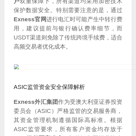
户
双重保障下，所有渠道均采用加密技术
保护数据安全。特别需要注意的是，通过
Exness官网
进行电汇时可能产生中转行费
用，建议提前与银行确认费率细节，而
USDT渠道则免除了传统跨境手续费，适合
高频交易者优化成本。
ASIC监管资金安全保障解析
Exness外汇集团
作为受澳大利亚证券投资
委员会（ASIC）严格监管的交易服务商，
其资金管理机制遵循国际高标准。根据
ASIC监管要求，所有客户资金均存放于