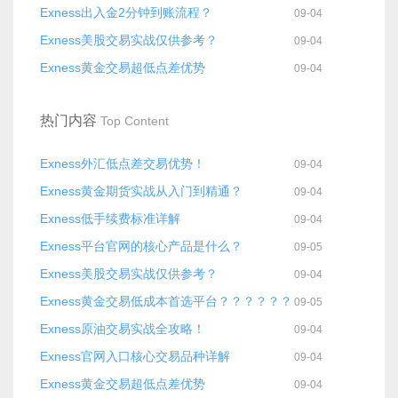
Exness出入金2分钟到账流程？
09-04
Exness美股交易实战仅供参考？
09-04
Exness黄金交易超低点差优势
09-04
热门内容
Top Content
Exness外汇低点差交易优势！
09-04
Exness黄金期货实战从入门到精通？
09-04
Exness低手续费标准详解
09-04
Exness平台官网的核心产品是什么？
09-05
Exness美股交易实战仅供参考？
09-04
Exness黄金交易低成本首选平台？？？？？？
09-05
Exness原油交易实战全攻略！
09-04
Exness官网入口核心交易品种详解
09-04
Exness黄金交易超低点差优势
09-04