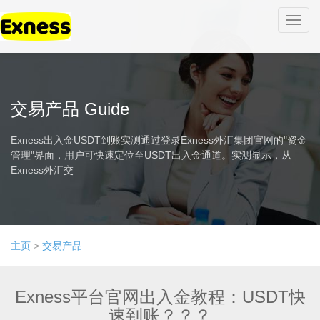
Toggl
navig
交易产品 Guide
Exness出入金USDT到账实测通过登录Exness外汇集团官网的"资金
管理"界面，用户可快速定位至USDT出入金通道。实测显示，从
Exness外汇交
主页
>
交易产品
Exness平台官网出入金教程：USDT快
速到账？？？