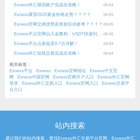
Exness外汇模拟账户实战全攻略！
09-04
Exness展望2025黄金价格走势？？？？
09-05
Exness官网交易优势及奖励仅供参考？？？？
09-05
Exness平台官网出入金教程：USDT快速到账？？？
09-05
Exness平台点差低至0.7点详解！
09-04
Exness外汇短线交易实战全攻略！
09-04
相关标签：
Exness平台
Exness
Exness官网地址
Exness中文官
网
Exness中国官网
Exness官网开户入口
Exness外汇官网
登录
Exness外汇交易入口
Exness官网入口
Exness交易平
台入口
站内搜索
通过我们的站内搜索，查找Exness外汇交易平台官网、Exness外汇