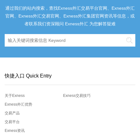
通过我们的站内搜索，查找Exness外汇交易平台官网、Exness外汇
官网、Exness外汇交易官网、Exness外汇集团官网资讯等信息，或
者联系我们资深顾问 Exness外汇 为您解答疑难
快捷入口 Quick Entry
关于Exness
Exness交易技巧
Exness外汇优势
交易产品
交易平台
Exness资讯