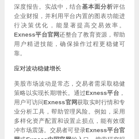
深度报告。实战中，结合
基本面分析
评估
企业财报，并利用平台内置的图表功能进
行决策优化，能显著提高交易效率。
Exness平台官网
还整合了教育资源，帮助
用户精进技能，确保操作过程更稳健可
靠。
应对波动稳健增长
美股市场波动是常态，交易者需采取稳健
策略以实现长期增长。通过
Exness平台
，
用户可访问
Exness官网
获取实时行情和专
业分析工具，帮助管理风险。例如，采用
多样化资产配置和设置止损点，能有效缓
冲市场震荡。交易者可登录
Exness平台官