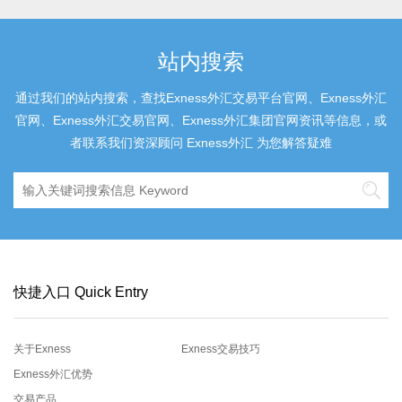
站内搜索
通过我们的站内搜索，查找Exness外汇交易平台官网、Exness外汇
官网、Exness外汇交易官网、Exness外汇集团官网资讯等信息，或
者联系我们资深顾问 Exness外汇 为您解答疑难
快捷入口 Quick Entry
关于Exness
Exness交易技巧
Exness外汇优势
交易产品