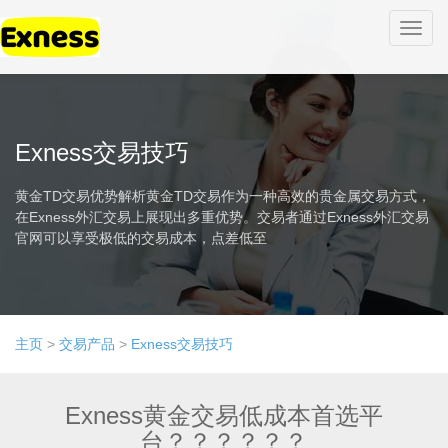
Toggl
navig
Exness交易技巧
黄金TD交易优势解析黄金TD交易作为一种高效的贵金属交易方式，
在Exness外汇交易上展现出多重优势。交易者通过Exness外汇交易
官网可以享受极低的交易成本，点差低至
主页
>
交易产品
>
Exness交易技巧
Exness黄金交易低成本首选平
台？？？？？？