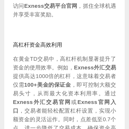
访问
Exness交易平台官网
，抓住全球机遇
并享受丰富奖励。
高杠杆资金高效利用
在黄金TD交易中，高杠杆机制显著提升了
资金的使用效率。例如，
Exness外汇交易
提供高达1000倍的杠杆，这意味着交易者
仅需
100+美金的保证金
，即可控制大额交
易头寸，从而最大化资本利用率。通过
Exness外汇交易官网
或
Exness官网入
口
，交易者能轻松配置杠杆设置，实现小
额资金的灵活运作。同时，点差低至0.7个
点，进一步降低了交易成本，确保资金高