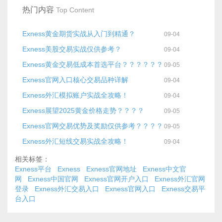
热门内容
Top Content
Exness黄金期货实战从入门到精通？
09-04
Exness美股交易实战仅供参考？
09-04
Exness黄金交易低成本首选平台？？？？？？
09-05
Exness官网入口核心交易品种详解
09-04
Exness外汇模拟账户实战全攻略！
09-04
Exness展望2025黄金价格走势？？？？
09-05
Exness官网交易优势及奖励仅供参考？？？？
09-05
Exness外汇短线交易实战全攻略！
09-04
相关标签：
Exness平台
Exness
Exness官网地址
Exness中文官
网
Exness中国官网
Exness官网开户入口
Exness外汇官网
登录
Exness外汇交易入口
Exness官网入口
Exness交易平
台入口