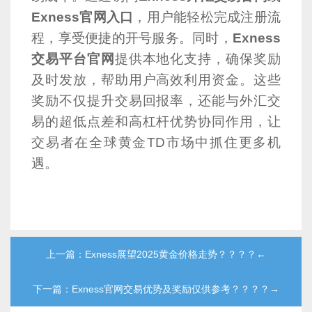
Exness官网入口
，用户能轻松完成注册流
程，享受便捷的开号服务。同时，
Exness
交易平台官网
提供本地化支持，确保奖励
及时发放，帮助用户高效利用资金。这些
奖励不仅提升交易回报率，还能与外汇交
易的超低点差和高杠杆优势协同作用，让
交易者在全球黄金TD市场中抓住更多机
遇。
上一篇：Exness展望2025黄金价格走势？？？？←
下一篇：Exness官网交易优势及奖励仅供参考？？？？→