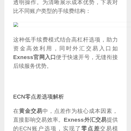
透明操作。为清晰展示成本优势，下表对
比不同账户类型的手续费结构：
这种低手续费模式结合高杠杆选项，助力
资金高效利用，同时外汇交易入口如
Exness官网入口
便于快速开号，无缝衔接
后续服务优势。
ECN零点差选项解析
在
黄金交易
中，点差作为核心成本因素，
直接影响交易效率。
Exness外汇交易
提供
的ECN账户选项，实现了
零点差
交易模