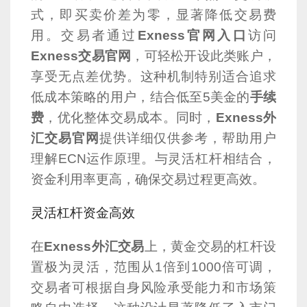
式，即买卖价差为零，显著降低交易费
用。交易者通过
Exness官网入口
访问
Exness交易官网
，可轻松开设此类账户，
享受无点差优势。这种机制特别适合追求
低成本策略的用户，结合低至5美金的
手续
费
，优化整体交易成本。同时，
Exness外
汇交易官网
提供详细仅供参考，帮助用户
理解ECN运作原理。与灵活杠杆相结合，
资金利用率更高，确保交易过程更高效。
灵活杠杆资金高效
在
Exness外汇交易
上，黄金交易的杠杆设
置极为灵活，范围从1倍到1000倍可调，
交易者可根据自身风险承受能力和市场策