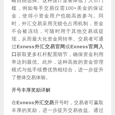
略自由选择。这种设计显著降低了入市门
槛，例如每手交易仅需100+美金的保证
金，使得小资金用户也能高效参与。同
时，外汇交易采用无锁仓占用机制，资金
不会被冻结，可随时用于其他交易或提
现，从而最大化资金周转率。交易者可通
过
Exness外汇交易官网
或
Exness官网入
口
获取更多杠杆配置细节，确保资金利用
率达到最优。此外，这种高效的资金管理
模式与低手续费优势相结合，进一步提升
了整体交易体验。
开号丰厚奖励详解
在
Exness外汇交易
开号时，交易者可赢取
丰厚的奖励，进一步提升交易收益。通过