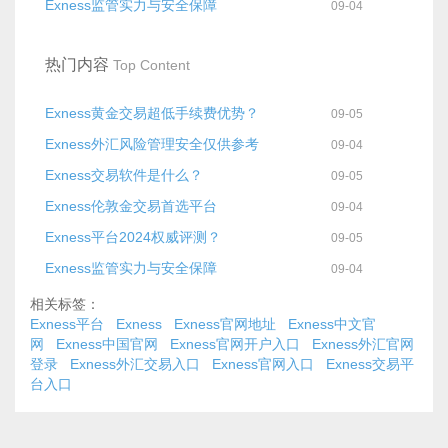
Exness监管实力与安全保障
09-04
热门内容
Top Content
Exness黄金交易超低手续费优势？
09-05
Exness外汇风险管理安全仅供参考
09-04
Exness交易软件是什么？
09-05
Exness伦敦金交易首选平台
09-04
Exness平台2024权威评测？
09-05
Exness监管实力与安全保障
09-04
相关标签：
Exness平台
Exness
Exness官网地址
Exness中文官
网
Exness中国官网
Exness官网开户入口
Exness外汇官网
登录
Exness外汇交易入口
Exness官网入口
Exness交易平
台入口