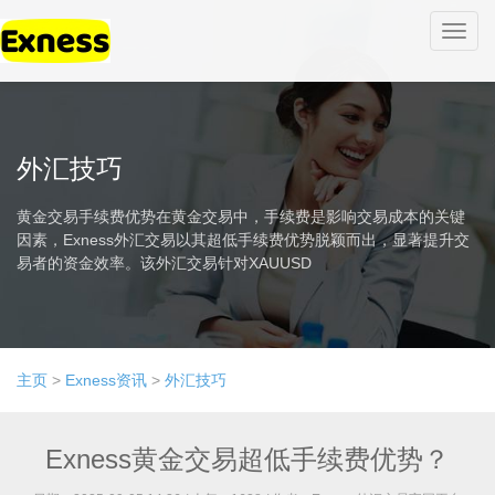
Toggl
navig
外汇技巧
黄金交易手续费优势在黄金交易中，手续费是影响交易成本的关键
因素，Exness外汇交易以其超低手续费优势脱颖而出，显著提升交
易者的资金效率。该外汇交易针对XAUUSD
主页
>
Exness资讯
>
外汇技巧
Exness黄金交易超低手续费优势？