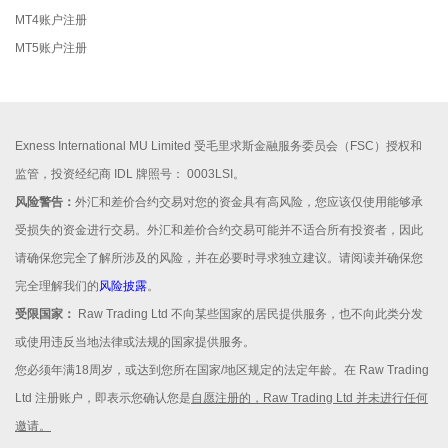
MT4账户注册
MT5账户注册
Exness International MU Limited 受毛里求斯金融服务委员会（FSC）授权和
监管，投资经纪商 IDL 牌照号： 0003LSI。
风险警告：
外汇和差价合约交易对您的资金具有高风险，您应该仅使用能够承
受损失的资金进行交易。外汇和差价合约交易可能并不适合所有投资者，因此
请确保您完全了解所涉及的风险，并在必要时寻求独立建议。请阅读并确保您
完全理解我们的
风险披露
。
受限国家：
Raw Trading Ltd 不向某些国家的居民提供服务，也不向此类分发
或使用违反当地法律或法规的国家提供服务。
您必须年满18周岁，或达到您所在国家/地区规定的法定年龄。在 Raw Trading
Ltd 注册账户，即表示您确认您是
自愿注册的，Raw Trading Ltd 并未进行任何
邀请。