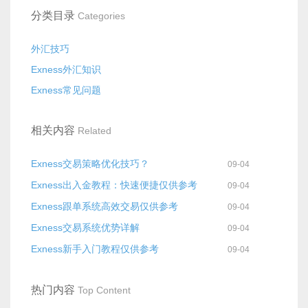
分类目录
Categories
外汇技巧
Exness外汇知识
Exness常见问题
相关内容
Related
Exness交易策略优化技巧？
09-04
Exness出入金教程：快速便捷仅供参考
09-04
Exness跟单系统高效交易仅供参考
09-04
Exness交易系统优势详解
09-04
Exness新手入门教程仅供参考
09-04
热门内容
Top Content