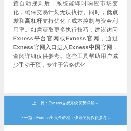
置自动规则后，系统能即时响应市场变
化，确保交易计划无误执行。同时，
低点
差
和
高杠杆
支持优化了成本控制与资金利
用率。如需获取更多执行技巧，建议访问
Exness平台官网
或
Exness官网
，通过
Exness官网入口
进入
Exness中国官网
，
查阅详细仅供参考。这些工具帮助用户减
少手动干预，专注于策略优化。
上一篇：Exness交易系统优势详解←
下一篇：Exness出入金教程：快速便捷仅供参考→